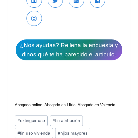
¿Nos ayudas? Rellena la encuesta y
dinos qué te ha parecido el artículo.
Abogado online. Abogado en Llíria. Abogado en Valencia
Etiquetas
#
extinguir uso
#
fin atribución
de
#
fin uso vivienda
#
hijos mayores
la