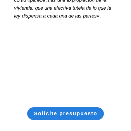
como «
parece más una expropiación de la
vivienda, que una efectiva tutela de lo que la
ley dispensa a cada una de las partes
«.
En AVF Abogados somos
especialistas
Asociación Española
de Abogados de Familia (AEAFA)
Escríbenos tu consulta
Solicite presupuesto