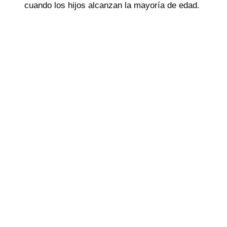
cuando los hijos alcanzan la mayoría de edad.
Extinción de uso de vivienda
por mayoría de edad. Guía
2026
¿Por qué se atribuye el uso
de la vivienda a los hijos en un
divorcio?
¿Hasta qué momento se
extiende el uso de la vivienda
familiar?
La extinción de uso de
vivienda establecido en
sentencias anteriores a la Ley
8/2021