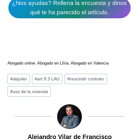
¿Nos ayudas? Rellena la encuesta y dinos
qué te ha parecido el artículo.
Abogado online. Abogado en Llíria. Abogado en Valencia
Etiquetas
#
alquiler
#
art 9.3 LAU
#
rescindir contrato
de
#
uso de la vivienda
la
entrada:
Alejandro Vilar de Francisco