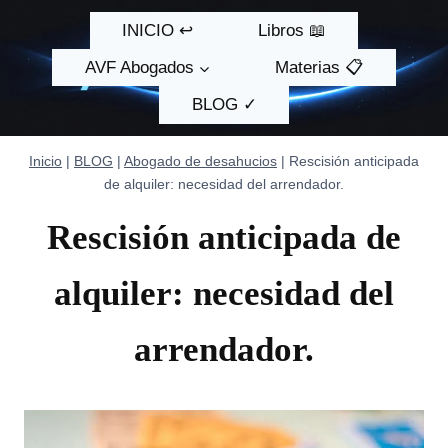
Saltar
INICIO ↩
Libros 📖
al
contenido
AVF Abogados
Materias 📋
BLOG ✓
Inicio
|
BLOG
|
Abogado de desahucios
|
Rescisión anticipada
de alquiler: necesidad del arrendador.
Rescisión anticipada de
alquiler: necesidad del
arrendador.