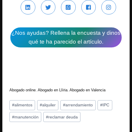
¿Nos ayudas? Rellena la encuesta y dinos
qué te ha parecido el artículo.
Abogado online. Abogado en Llíria. Abogado en Valencia
Etiquetas
#
alimentos
#
alquiler
#
arrendamiento
#
IPC
de
#
manutención
#
reclamar deuda
la
entrada: