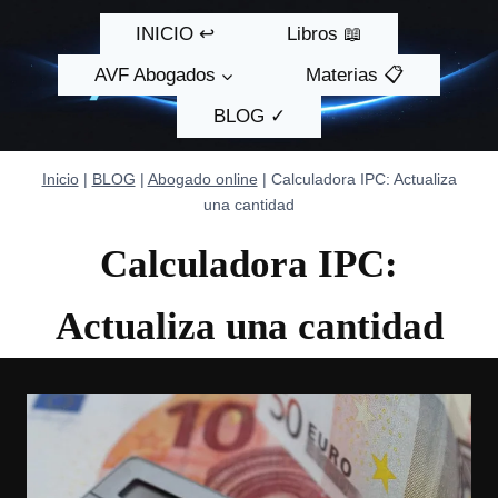
Saltar
INICIO ↩
Libros 📖
al
contenido
AVF Abogados
Materias 📋
BLOG ✓
Inicio
|
BLOG
|
Abogado online
|
Calculadora IPC: Actualiza
una cantidad
Calculadora IPC:
Actualiza una cantidad