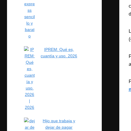
c
d
L
(
IPREM: Qué es,
P
cuantía y uso. 2026
a
P
Hijo que trabaja y
dejar de pagar