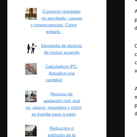
A
Convenio regulador
no aprobado: causas
p
y consecuencias. Cómo
d
evitarlo.
O
Demanda de divorcio
de mutuo acuerdo
c
c
Calculadora IPC:
v
Actualiza una
cantidad
A
Recurso de
m
apelación civil: qué
p
es, plazos, requisitos y cómo
d
se tramita paso a paso
Reducción o
extinción de la