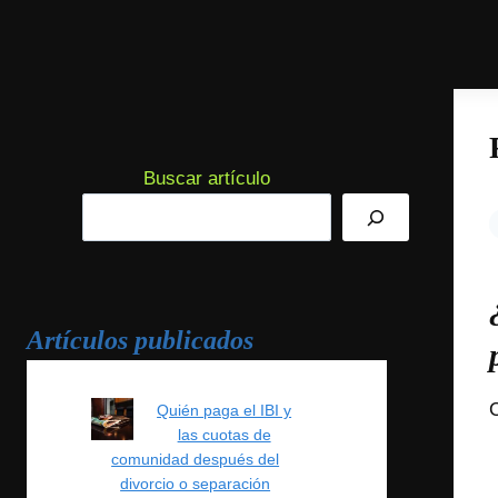
Buscar artículo
Artículos publicados
C
Quién paga el IBI y
las cuotas de
comunidad después del
divorcio o separación