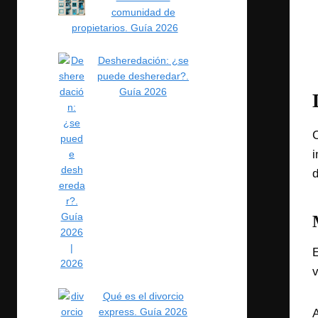
comunidad de
propietarios. Guía 2026
Desheredación: ¿se
puede desheredar?.
Guía 2026
C
i
d
E
v
Qué es el divorcio
express. Guía 2026
A