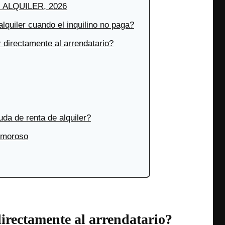
ALQUILER, 2026
lquiler cuando el inquilino no paga?
r directamente al arrendatario?
da de renta de alquiler?
o moroso
directamente al arrendatario?