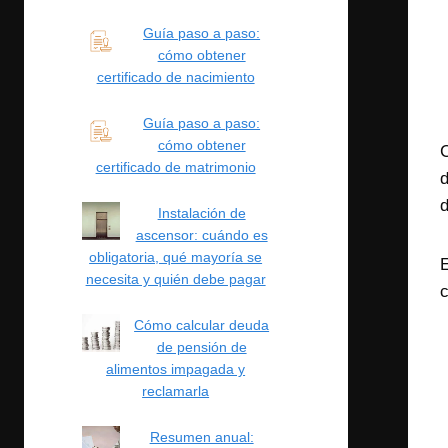
Guía paso a paso:
cómo obtener
certificado de nacimiento
Guía paso a paso:
cómo obtener
C
certificado de matrimonio
d
d
Instalación de
ascensor: cuándo es
obligatoria, qué mayoría se
E
necesita y quién debe pagar
c
Cómo calcular deuda
de pensión de
alimentos impagada y
reclamarla
Resumen anual: